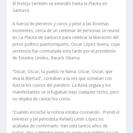
El festejo también se extendió hasta la Placita en
Santurce.
A fuerza de pleneros y coros y pese a las lloviznas
insistentes, cerca de un centenar de personas se reunió
en La Placita de Santurce para celebrar la liberación del
preso político puertorriqueño, Oscar López Rivera, cuya
sentencia fue conmutada esta tarde por el presidente
de Estados Unidos, Barack Obama.
“Oscar, Oscar, tu pueblo te llama. Oscar, Oscar, que
viva la libertad”, coreaban a la vez que sonaban con
fuerza los cueros del pandero. La lluvia seguía y los
manifestantes se refugiaban bajo cualquier techo, pero
no dejaba de cantar los coros.
“Cuando escuché la noticia estaba cocinando.
Prendí el
televisor y [el periodista Rafael] Lenín López no
acababa de confirmarlo. Han sido tantos años de
lucha”, dijo a Primera Hora un joven que prefirió no ser