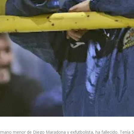
mano menor de Diego Maradona y exfutbolista, ha fallecido. Tenía 5