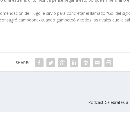
a estrella, dijo: “Nunca pensé llegar a eso, porque mi hermano es
comendación de Hugo le sirvió para concretar el llamado “Gol del siglo
consagró campeona- cuando gambeteó a todos los rivales que le salie
SHARE:
Podcast Celebrates a 