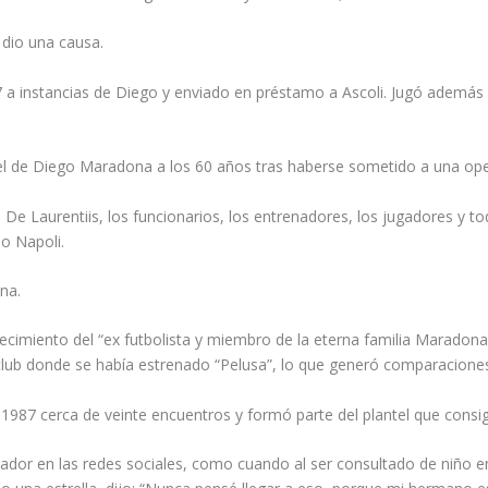
 dio una causa.
a instancias de Diego y enviado en préstamo a Ascoli. Jugó además p
l de Diego Maradona a los 60 años tras haberse sometido a una ope
De Laurentiis, los funcionarios, los entrenadores, los jugadores y tod
jo Napoli.
na.
lecimiento del “ex futbolista y miembro de la eterna familia Maradon
club donde se había estrenado “Pelusa”, lo que generó comparacione
987 cerca de veinte encuentros y formó parte del plantel que consi
or en las redes sociales, como cuando al ser consultado de niño en 