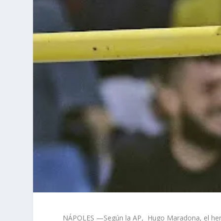
NÁPOLES —Según la AP,
Hugo Maradona, el her