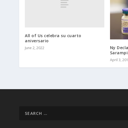
All of Us celebra su cuarto
aniversario
Ny Decl
June 2, 2022
Sarampi
April 3, 20