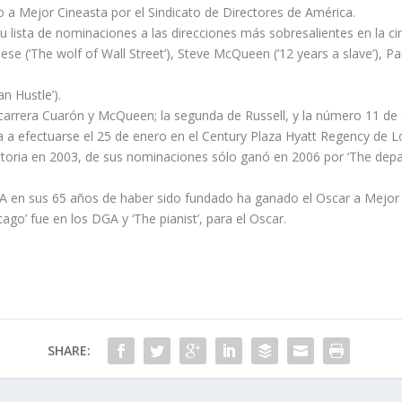
 a Mejor Cineasta por el Sindicato de Directores de América.
ó su lista de nominaciones a las direcciones más sobresalientes en la 
 (‘The wolf of Wall Street’), Steve McQueen (‘12 years a slave’), Paul
n Hustle’).
carrera Cuarón y McQueen; la segunda de Russell, y la número 11 de S
 a efectuarse el 25 de enero en el Century Plaza Hyatt Regency de L
ctoria en 2003, de sus nominaciones sólo ganó en 2006 por ‘The depar
A en sus 65 años de haber sido fundado ha ganado el Oscar a Mejor 
go’ fue en los DGA y ‘The pianist’, para el Oscar.
SHARE: