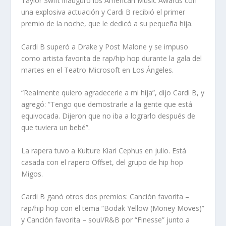
Taylor Swift inauguró los American Music Awards con
una explosiva actuación y Cardi B recibió el primer
premio de la noche, que le dedicó a su pequeña hija.
Cardi B superó a Drake y Post Malone y se impuso
como artista favorita de rap/hip hop durante la gala del
martes en el Teatro Microsoft en Los Ángeles.
“ReaImente quiero agradecerle a mi hija”, dijo Cardi B, y
agregó: “Tengo que demostrarle a la gente que está
equivocada. Dijeron que no iba a lograrlo después de
que tuviera un bebé”.
La rapera tuvo a Kulture Kiari Cephus en julio. Está
casada con el rapero Offset, del grupo de hip hop
Migos.
Cardi B ganó otros dos premios: Canción favorita –
rap/hip hop con el tema “Bodak Yellow (Money Moves)”
y Canción favorita – soul/R&B por “Finesse” junto a