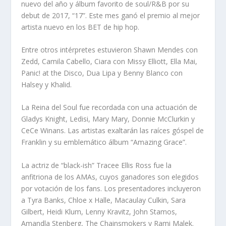
nuevo del año y álbum favorito de soul/R&B por su
debut de 2017, “17”. Este mes ganó el premio al mejor
artista nuevo en los BET de hip hop.
Entre otros intérpretes estuvieron Shawn Mendes con
Zedd, Camila Cabello, Ciara con Missy Elliott, Ella Mai,
Panic! at the Disco, Dua Lipa y Benny Blanco con
Halsey y Khalid.
La Reina del Soul fue recordada con una actuación de
Gladys Knight, Ledisi, Mary Mary, Donnie McClurkin y
CeCe Winans. Las artistas exaltarán las raíces góspel de
Franklin y su emblemático álbum “Amazing Grace”.
La actriz de “black-ish” Tracee Ellis Ross fue la
anfitriona de los AMAs, cuyos ganadores son elegidos
por votación de los fans. Los presentadores incluyeron
a Tyra Banks, Chloe x Halle, Macaulay Culkin, Sara
Gilbert, Heidi Klum, Lenny Kravitz, John Stamos,
Amandla Stenberg, The Chainsmokers y Rami Malek.