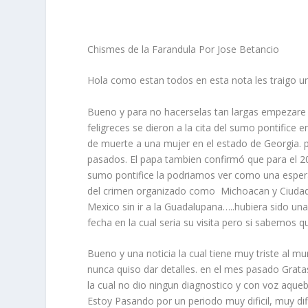
Chismes de la Farandula
Por Jose Betancio
Hola como estan todos en esta nota les traigo u
Bueno y para no hacerselas tan largas empezare c
feligreces se dieron a la cita del sumo pontifice 
de muerte a una mujer en el estado de Georgia. p
pasados. El papa tambien confirmó que para el 2
sumo pontifice la podriamos ver como una esperan
del crimen organizado como
Michoacan y Ciudad 
Mexico sin ir a la Guadalupana…..hubiera sido un
fecha en la cual seria su visita pero si sabemos q
Bueno y una noticia la cual tiene muy triste al mu
nunca quiso dar detalles. en el mes pasado Grata
la cual no dio ningun diagnostico y con voz aqueb
Estoy Pasando por un periodo muy dificil, muy di