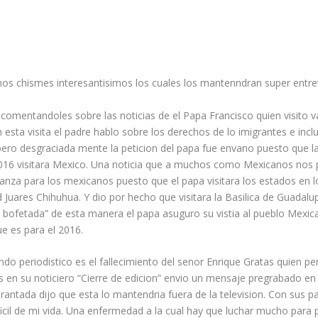
nos chismes interesantisimos los cuales los mantenndran super entre
omentandoles sobre las noticias de el Papa Francisco quien visito v
en esta visita el padre hablo sobre los derechos de lo imigrantes e inc
ero desgraciada mente la peticion del papa fue envano puesto que la
016 visitara Mexico. Una noticia que a muchos como Mexicanos nos p
za para los mexicanos puesto que el papa visitara los estados en los
Juares Chihuhua. Y dio por hecho que visitara la Basilica de Guadalu
a bofetada” de esta manera el papa asuguro su vistia al pueblo Mexi
ue es para el 2016.
ndo periodistico es el fallecimiento del senor Enrique Gratas quien pe
s en su noticiero “Cierre de edicion” envio un mensaje pregrabado e
rantada dijo que esta lo mantendria fuera de la television. Con sus p
ficil de mi vida. Una enfermedad a la cual hay que luchar mucho para