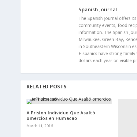
Spanish Journal
The Spanish Journal offers its
community events, food recip
information. The Spanish Jour
Milwaukee, Green Bay, Kenosh
in Southeastern Wisconsin esp
Hispanics have strong family 
dollars each year on visible p
RELATED POSTS
A Prisíon Individuo Que Asaltó
omercios en Humacao
March 11, 2016