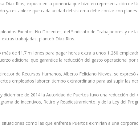
ka Díaz Ríos, expuso en la ponencia que hizo en representación de U
ución ya establece que cada unidad del sistema debe contar con planes
leados Exentos No Docentes, del Sindicato de Trabajadores y de la 
extras trabajadas, planteó Díaz Ríos.
o más de $1.7 millones para pagar horas extra a unos 1,260 empleado
rzo adicional que garantice la reducción del gasto operacional por 
 director de Recursos Humanos, Alberto Feliciano Nieves, se expresó
ciertos empleados laboren tiempo extraordinario para así suplir las ne
 y diciembre de 2014 la Autoridad de Puertos tuvo una reducción de
ograma de Incentivos, Retiro y Readiestramiento, y de la Ley del Pr
 situaciones como las que enfrenta Puertos eximirían a una corporaci