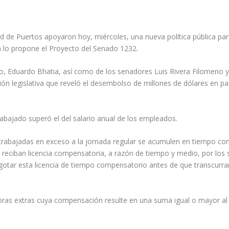
ad de Puertos apoyaron hoy, miércoles, una nueva política pública par
n lo propone el Proyecto del Senado 1232.
do, Eduardo Bhatia, así como de los senadores Luis Rivera Filomeno y
sión legislativa que reveló el desembolso de millones de dólares en 
rabajado superó el del salario anual de los empleados.
 trabajadas en exceso a la jornada regular se acumulen en tiempo 
eciban licencia compensatoria, a razón de tiempo y medio, por los s
agotar esta licencia de tiempo compensatorio antes de que transcurra
ras extras cuya compensación resulte en una suma igual o mayor al 35