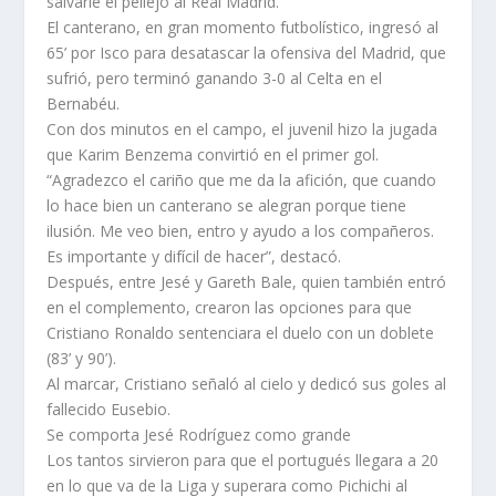
salvarle el pellejo al Real Madrid.
El canterano, en gran momento futbolístico, ingresó al
65’ por Isco para desatascar la ofensiva del Madrid, que
sufrió, pero terminó ganando 3-0 al Celta en el
Bernabéu.
Con dos minutos en el campo, el juvenil hizo la jugada
que Karim Benzema convirtió en el primer gol.
“Agradezco el cariño que me da la afición, que cuando
lo hace bien un canterano se alegran porque tiene
ilusión. Me veo bien, entro y ayudo a los compañeros.
Es importante y difícil de hacer”, destacó.
Después, entre Jesé y Gareth Bale, quien también entró
en el complemento, crearon las opciones para que
Cristiano Ronaldo sentenciara el duelo con un doblete
(83’ y 90’).
Al marcar, Cristiano señaló al cielo y dedicó sus goles al
fallecido Eusebio.
Se comporta Jesé Rodríguez como grande
Los tantos sirvieron para que el portugués llegara a 20
en lo que va de la Liga y superara como Pichichi al