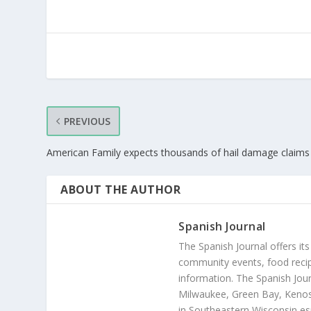
PREVIOUS
American Family expects thousands of hail damage claims
ABOUT THE AUTHOR
Spanish Journal
The Spanish Journal offers its
community events, food recip
information. The Spanish Jour
Milwaukee, Green Bay, Kenosh
in Southeastern Wisconsin esp