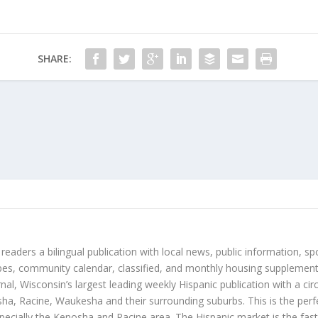
SHARE:
 readers a bilingual publication with local news, public information, sp
es, community calendar, classified, and monthly housing supplement
nal, Wisconsin’s largest leading weekly Hispanic publication with a ci
a, Racine, Waukesha and their surrounding suburbs. This is the perf
ecially the Kenosha and Racine area. The Hispanic market is the faste