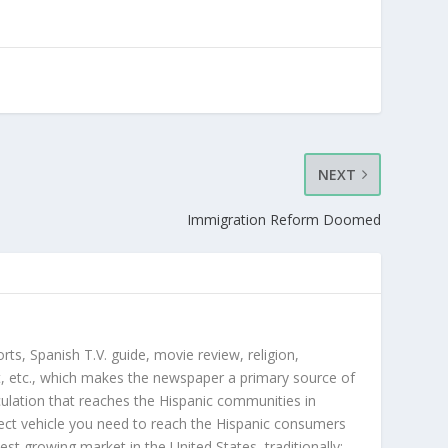
NEXT
Immigration Reform Doomed
orts, Spanish T.V. guide, movie review, religion,
, etc., which makes the newspaper a primary source of
rculation that reaches the Hispanic communities in
ect vehicle you need to reach the Hispanic consumers
st growing market in the United States, traditionally;