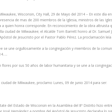
Milwaukee, Wisconsin, City Hall, 29 de Mayo del 2014 – En este día e
presencia de mas de 200 miembros de la Iglesia, ministros de las Igl
a a quien honra corresponde. En reconocimiento de la obra altruista 
ella ciudad de Milwaukee; el Alcalde Tom Barrett honro al Dr. Samuel
óstol de Jesucristo por el Pastor Pablo Pérez. La proclamación leía e
kee se une orgullosamente a la congregación y miembros de la comuni
14…..
 flores por sus 50 años de labor humanitaria y se une a la congregaci
d
la ciudad de Milwaukee, proclamo Lunes, 09 de junio 2014 para ser:
ate del Estado de Wisconsin en la Asamblea del 8º Distrito hizo ent
or José Hernández a nombre del Apóstol de Jesucristo declaraba lo sig