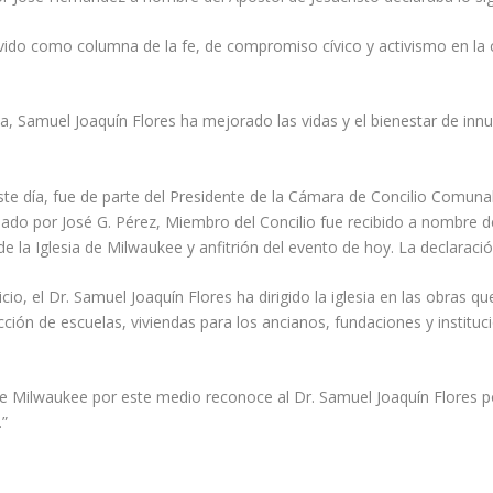
rvido como columna de la fe, de compromiso cívico y activismo en l
sia, Samuel Joaquín Flores ha mejorado las vidas y el bienestar de i
ste día, fue de parte del Presidente de la Cámara de Concilio Comun
nado por José G. Pérez, Miembro del Concilio fue recibido a nombre d
la Iglesia de Milwaukee y anfitrión del evento de hoy. La declaración
o, el Dr. Samuel Joaquín Flores ha dirigido la iglesia en las obras que
trucción de escuelas, viviendas para los ancianos, fundaciones y instit
e Milwaukee por este medio reconoce al Dr. Samuel Joaquín Flores p
.”