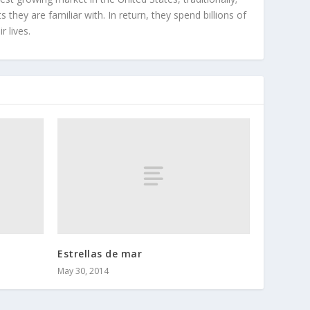
hey are familiar with. In return, they spend billions of
r lives.
Estrellas de mar
May 30, 2014