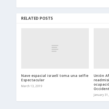
RELATED POSTS
Nave espacial israelí toma una selfie
Unión Af
Espectacular
readmisi
ocupació
March 13, 2019
Occiden
January 31