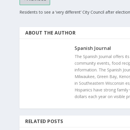
Residents to see a ‘very different’ City Council after electio
ABOUT THE AUTHOR
Spanish Journal
The Spanish Journal offers its
community events, food recip
information. The Spanish Jour
Milwaukee, Green Bay, Kenosh
in Southeastern Wisconsin esp
Hispanics have strong family 
dollars each year on visible p
RELATED POSTS