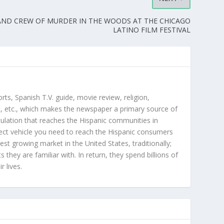
AND CREW OF ​MURDER IN THE WOODS​ AT THE CHICAGO
LATINO FILM FESTIVAL
orts, Spanish T.V. guide, movie review, religion,
, etc., which makes the newspaper a primary source of
rculation that reaches the Hispanic communities in
ect vehicle you need to reach the Hispanic consumers
st growing market in the United States, traditionally;
hey are familiar with. In return, they spend billions of
r lives.