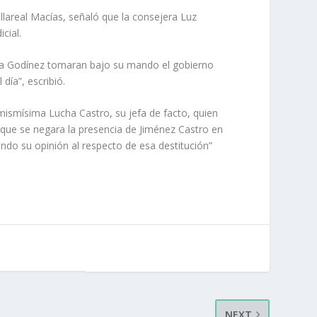
illareal Macías, señaló que la consejera Luz
cial.
ca Godínez tomaran bajo su mando el gobierno
día”, escribió.
a mismísima Lucha Castro, su jefa de facto, quien
e que se negara la presencia de Jiménez Castro en
endo su opinión al respecto de esa destitución”
NEXT