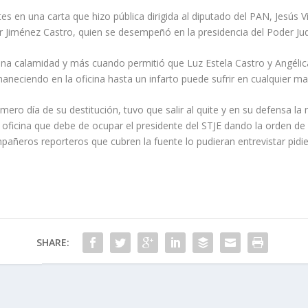
es en una carta que hizo pública dirigida al diputado del PAN, Jesús V
ar Jiménez Castro, quien se desempeñó en la presidencia del Poder Judi
a calamidad y más cuando permitió que Luz Estela Castro y Angéli
neciendo en la oficina hasta un infarto puede sufrir en cualquier mal 
 mero día de su destitución, tuvo que salir al quite y en su defensa l
la oficina que debe de ocupar el presidente del STJE dando la orden d
ompañeros reporteros que cubren la fuente lo pudieran entrevistar pidi
SHARE: