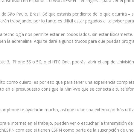
transmisión en español – o WatchESPN – en inglés – para ver el parti
e São Paulo, Brasil. Sé que estarás pendiente de lo que ocurrirá – si 
n trabajando; por lo tanto es difícil estar pegados al televisor para
tecnología nos permite estar en todos lados, sin estar físicamente. 
en la adrenalina. Aquí te daré algunos trucos para que puedas progr
te 3, iPhone 5S o 5C, o el HTC One, podrás abrir el app de Univisió
alto como quiero, es por eso que para tener una experiencia complet
tito en el presupuesto consigue la Mini-We que se conecta a tu telé
Smartphone te ayudarán mucho, así que tu bocina externa podrás utiliza
a e Internet en el trabajo, pueden ver o escuchar la transmisión de 
tchESPN.com eso si tienen ESPN como parte de la suscripción de uno 