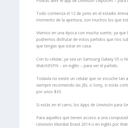
Podrás abrir el app de Univisión Deportes – para 
Todo comienza el 12 de junio en el estadio Arena d
momento de la apertura, son muchos los que estará
Vivimos en una época con mucha suerte, ya que la 
podremos disfrutar de estos partidos que nos sub
que tengas que estar en casa.
Con tu celular, ya sea un Samsung Galaxy S5 o No
WatchESPN – en inglés – para ver el partido.
Todavía no existe un celular que se escuche tan 
siempre recomiendo las JBL o Sony, si estás cor
por unos $33.
Si estás en el carro, los Apps de Univisión para 
Para aquellos que tienen acceso a una computador
Univisión Mundial Brasil 2014 o en inglés por Wa