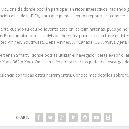
r McDonald’s donde podrán participar en retos interactivos haciendo g
ción es el de la FIFA, para que puedas leer los reportajes, conocer es
te cuando tu equipo favorito está en las eliminatorias, pues ya no 
 JetBlue también ofrece Univisión. Además, puedes conectarte en int
nited Airlines, Southwest, Delta Airlines, Air Canada, US Airways y JetBl
e tienen Smartv, donde podrás utilizar el navegador del televisor o la
sí un Xbox 360 o Xbox One, también podrás ver los partidos descargan
xperiencia con todas estas herramientas. Conoce más detalles sobre
SHARE: