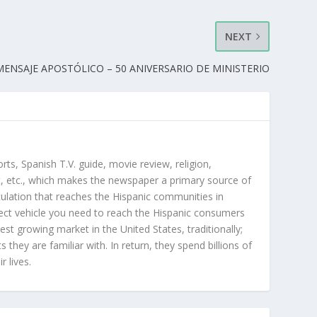
NEXT
MENSAJE APOSTÓLICO – 50 ANIVERSARIO DE MINISTERIO
orts, Spanish T.V. guide, movie review, religion,
, etc., which makes the newspaper a primary source of
rculation that reaches the Hispanic communities in
ect vehicle you need to reach the Hispanic consumers
st growing market in the United States, traditionally;
hey are familiar with. In return, they spend billions of
r lives.