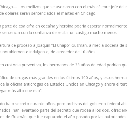
Chicago— Los mellizos que se asociaron con el más célebre jefe del 
de dólares serán sentenciados el martes en Chicago.
a parte de esa cifra en cocaína y heroína podría esperar normalment
de sentencia con la confianza de recibir un castigo mucho menor.
rtura de proceso a Joaquín “El Chapo” Guzmán, a media docena de sus
cia notablemente indulgente, de alrededor de 10 años.
 en custodia preventiva, los hermanos de 33 años de edad podrían qu
ico de drogas más grandes en los últimos 100 años, y estos hermanos
jefe de la oficina antidrogas de Estados Unidos en Chicago y ahora el t
egar más alto que eso”.
tado bajo secreto durante años, pero archivos del gobierno federal abi
ados, han levantado parte del secreto que rodea a los dos, ofrecie
dos de Guzmán, que fue capturado el año pasado por las autoridades