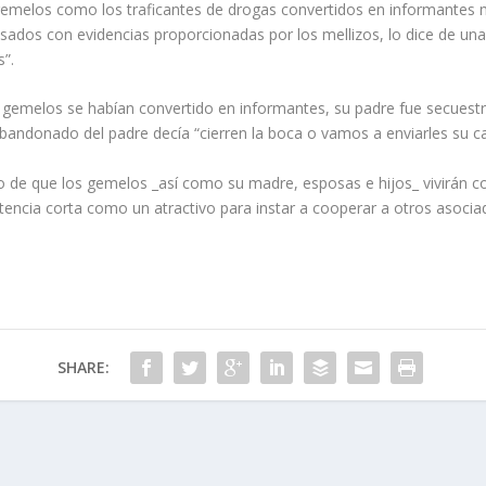
gemelos como los traficantes de drogas convertidos en informantes 
esados con evidencias proporcionadas por los mellizos, lo dice de un
s”.
gemelos se habían convertido en informantes, su padre fue secuest
abandonado del padre decía “cierren la boca o vamos a enviarles su c
ho de que los gemelos _así como su madre, esposas e hijos_ vivirán 
ntencia corta como un atractivo para instar a cooperar a otros asociad
SHARE: