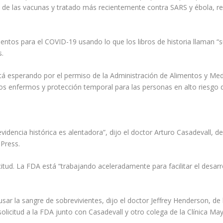
s de las vacunas y tratado más recientemente contra SARS y ébola, re
entos para el COVID-19 usando lo que los libros de historia llaman 
s.
stá esperando por el permiso de la Administración de Alimentos y M
os enfermos y protección temporal para las personas en alto riesgo d
dencia histórica es alentadora”, dijo el doctor Arturo Casadevall, de 
 Press.
citud. La FDA está “trabajando aceleradamente para facilitar el desarr
usar la sangre de sobrevivientes, dijo el doctor Jeffrey Henderson, de
olicitud a la FDA junto con Casadevall y otro colega de la Clínica Ma