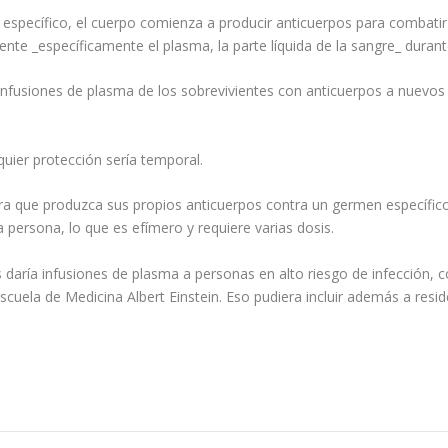
pecífico, el cuerpo comienza a producir anticuerpos para combatir l
iente _específicamente el plasma, la parte líquida de la sangre_ dura
infusiones de plasma de los sobrevivientes con anticuerpos a nuevos
quier protección sería temporal.
a que produzca sus propios anticuerpos contra un germen específico.
 persona, lo que es efímero y requiere varias dosis.
 daría infusiones de plasma a personas en alto riesgo de infección, c
Escuela de Medicina Albert Einstein. Eso pudiera incluir además a re