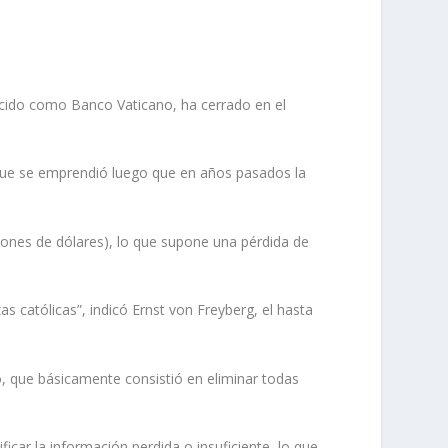
nocido como Banco Vaticano, ha cerrado en el
y que se emprendió luego que en años pasados la
llones de dólares), lo que supone una pérdida de
 católicas”, indicó Ernst von Freyberg, el hasta
o, que básicamente consistió en eliminar todas
ficar la información perdida o insuficiente, lo que