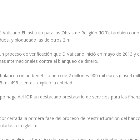
El Vaticano El Instituto para las Obras de Religión (IOR), también co
duos, y bloqueado las de otros 2 mil.
s un proceso de verificación que El Vaticano inició en mayo de 2013 
as internacionales contra el blanqueo de dinero.
 balance con un beneficio neto de 2 millones 900 mil euros (casi 4 mi
 mil 495 clientes, explicó la entidad.
 haga del IOR un destacado prestatario de servicios para las finanzas
 por cerrada la primera fase del proceso de reestructuración del banc
ladas a la Iglesia.
 un análisis sistemático de todos los registros de clientes para identi