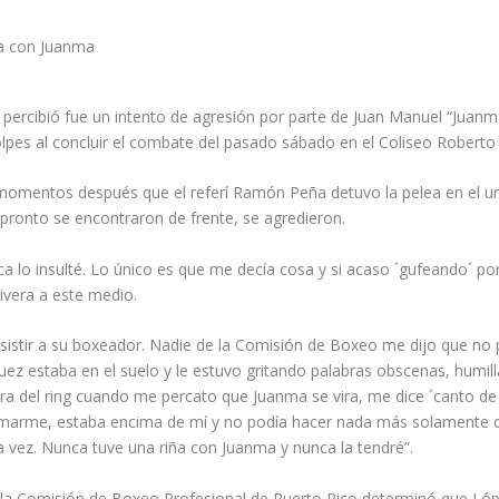
 percibió fue un intento de agresión por parte de Juan Manuel “Juanm
pes al concluir el combate del pasado sábado en el Coliseo Roberto
momentos después que el referí Ramón Peña detuvo la pelea en el u
 pronto se encontraron de frente, se agredieron.
ca lo insulté. Lo único es que me decía cosa y si acaso ´gufeando´ 
ivera a este medio.
a asistir a su boxeador. Nadie de la Comisión de Boxeo me dijo que no
uez estaba en el suelo y le estuvo gritando palabras obscenas, humi
ra del ring cuando me percato que Juanma se vira, me dice ´canto d
stimarme, estaba encima de mí y no podía hacer nada más solamente d
ez. Nunca tuve una riña con Juanma y nunca la tendré”.
la Comisión de Boxeo Profesional de Puerto Rico determinó que Lóp