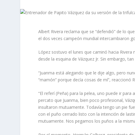
Albert Rivera reclama que se “defendió” de lo que
el dos veces campeón mundial intercambiaron gol
López sostuvo el lunes que caminó hacia Rivera 
desde la esquina de Vázquez Jr. Sin embargo, tan
“Juanma está alegando que le dije algo, pero nun
“mamón” porque decía cosas de mí”, reaccionó R
“El referí (Peña) para la pelea, uno puede ir par
percato que Juanma, bien poco profesional, Vázq
insultaron mutuamente. Todavía tengo un pie fue
con el puño cerrado listo con la intención de la
mutuamente. Nos pegamos los puños a la misma v
Por el momento, Hermán Colberg, presidente de 