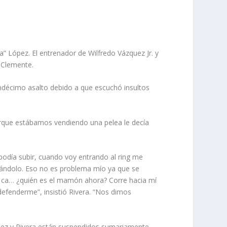
a” López. El entrenador de Wilfredo Vázquez Jr. y
 Clemente.
ndécimo asalto debido a que escuchó insultos
porque estábamos vendiendo una pelea le decía
 podía subir, cuando voy entrando al ring me
llándolo. Eso no es problema mío ya que se
e ca… ¿quién es el mamón ahora? Corre hacia mí
efenderme”, insistió Rivera. “Nos dimos
ez y Rivera están suspendidos sumariamente.