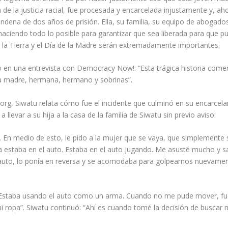
a de la justicia racial, fue procesada y encarcelada injustamente y, ah
dena de dos años de prisión. Ella, su familia, su equipo de abogado
 haciendo todo lo posible para garantizar que sea liberada para que p
de la Tierra y el Día de la Madre serán extremadamente importantes.
jo en una entrevista con Democracy Now!: “Esta trágica historia come
 su madre, hermana, hermano y sobrinas”.
.org, Siwatu relata cómo fue el incidente que culminó en su encarcel
llevar a su hija a la casa de la familia de Siwatu sin previo aviso:
. En medio de esto, le pido a la mujer que se vaya, que simplemente s
 estaba en el auto. Estaba en el auto jugando. Me asusté mucho y sal
l auto, lo ponía en reversa y se acomodaba para golpearnos nuevame
“Estaba usando el auto como un arma. Cuando no me pude mover, fu
i ropa”. Siwatu continuó: “Ahí es cuando tomé la decisión de buscar 