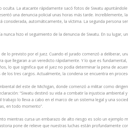
go oculta. La atacante rápidamente sacó fotos de Siwatu apuntándole 
entó una denuncia policial unas horas más tarde. Increíblemente, la p
será considerada, automáticamente, la víctima. La segunda persona se
cía nunca hizo el seguimiento de la denuncia de Siwatu. En su lugar
 de lo previsto por el juez. Cuando el jurado comenzó a deliberar, una
a que llegaran a un veredicto rápidamente. Y lo que es fundamental, 
os, lo que significa que el juez no podía determinar la pena de acuer
os de los tres cargos. Actualmente, la condena se encuentra en proces
mbiental del este de Michigan, donde comenzó a militar como dirigent
declaración: “Siwatu destinó su vida a combatir la injusticia ambienta
cil trabajo lo lleva a cabo en el marco de un sistema legal y una so
gras, en todo momento”.
ento mientras cursa un embarazo de alto riesgo es solo un ejemplo m
istoria pone de relieve que nuestras luchas están profundamente cone