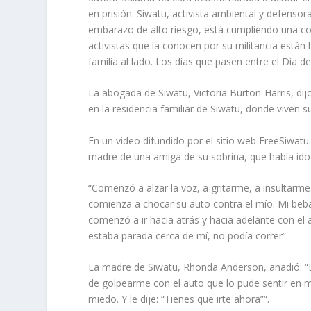
en prisión. Siwatu, activista ambiental y defensor
embarazo de alto riesgo, está cumpliendo una con
activistas que la conocen por su militancia están
familia al lado. Los días que pasen entre el Día 
La abogada de Siwatu, Victoria Burton-Harris, di
en la residencia familiar de Siwatu, donde viven
En un video difundido por el sitio web FreeSiwatu
madre de una amiga de su sobrina, que había ido a 
“Comenzó a alzar la voz, a gritarme, a insultarme
comienza a chocar su auto contra el mío. Mi beba
comenzó a ir hacia atrás y hacia adelante con e
estaba parada cerca de mí, no podía correr”.
La madre de Siwatu, Rhonda Anderson, añadió: 
de golpearme con el auto que lo pude sentir en m
miedo. Y le dije: “Tienes que irte ahora”“.