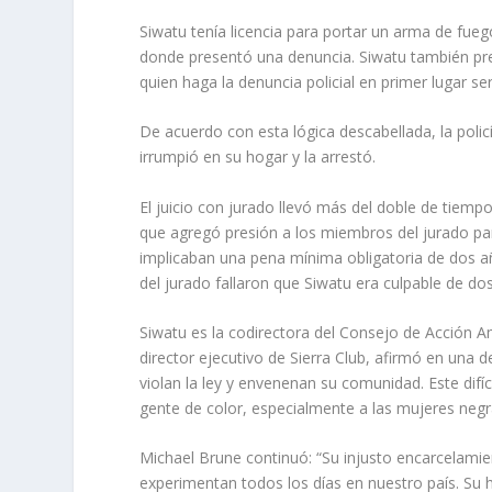
Siwatu tenía licencia para portar un arma de fue
donde presentó una denuncia. Siwatu también pres
quien haga la denuncia policial en primer lugar 
De acuerdo con esta lógica descabellada, la poli
irrumpió en su hogar y la arrestó.
El juicio con jurado llevó más del doble de tiempo
que agregó presión a los miembros del jurado par
implicaban una pena mínima obligatoria de dos añ
del jurado fallaron que Siwatu era culpable de d
Siwatu es la codirectora del Consejo de Acción A
director ejecutivo de Sierra Club, afirmó en una 
violan la ley y envenenan su comunidad. Este difí
gente de color, especialmente a las mujeres ne
Michael Brune continuó: “Su injusto encarcelami
experimentan todos los días en nuestro país. Su h