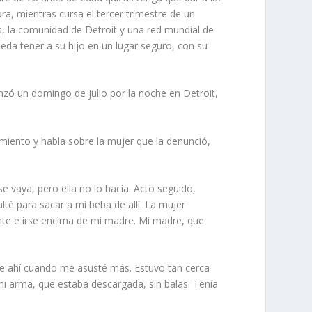
ora, mientras cursa el tercer trimestre de un
s, la comunidad de Detroit y una red mundial de
ueda tener a su hijo en un lugar seguro, con su
nzó un domingo de julio por la noche en Detroit,
amiento y habla sobre la mujer que la denunció,
e vaya, pero ella no lo hacía. Acto seguido,
té para sacar a mi beba de allí. La mujer
nte e irse encima de mi madre. Mi madre, que
e ahí cuando me asusté más. Estuvo tan cerca
mi arma, que estaba descargada, sin balas. Tenía