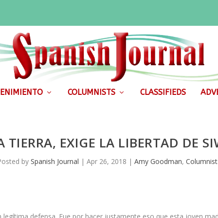
ENIMIENTO
COLUMNISTS
CLASSIFIEDS
ADVE
LA TIERRA, EXIGE LA LIBERTAD DE 
Posted by
Spanish Journal
|
Apr 26, 2018
|
Amy Goodman
,
Columnist
legítima defensa. Fue por hacer justamente eso que esta joven mad