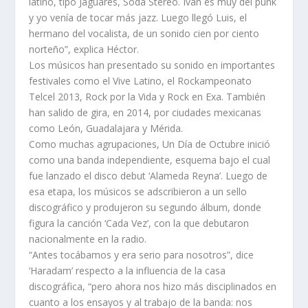
latino, tipo Jaguares, Soda Stereo. Iván es muy del punk
y yo venía de tocar más jazz. Luego llegó Luis, el
hermano del vocalista, de un sonido cien por ciento
norteño”, explica Héctor.
Los músicos han presentado su sonido en importantes
festivales como el Vive Latino, el Rockampeonato
Telcel 2013, Rock por la Vida y Rock en Exa. También
han salido de gira, en 2014, por ciudades mexicanas
como León, Guadalajara y Mérida.
Como muchas agrupaciones, Un Día de Octubre inició
como una banda independiente, esquema bajo el cual
fue lanzado el disco debut ‘Alameda Reyna’. Luego de
esa etapa, los músicos se adscribieron a un sello
discográfico y produjeron su segundo álbum, donde
figura la canción ‘Cada Vez’, con la que debutaron
nacionalmente en la radio.
“Antes tocábamos y era serio para nosotros”, dice
‘Haradam’ respecto a la influencia de la casa
discográfica, “pero ahora nos hizo más disciplinados en
cuanto a los ensayos y al trabajo de la banda: nos