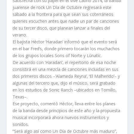
Satisfecha con su papel en el Vive Latino 2014, la banda
juarense de rock Un Día de Octubre regresará este
sábado a la frontera para que sean sus coterráneos
quienes escuchen antes que nadie un par de canciones
de su tercer disco, que planean lanzar a finales del
verano.
El bajista Héctor ‘Haradan’ informó que el evento será
en el bar Fred’s, donde primero tocarán los muchachos
de los grupos locales Sons of Norte y Lúnatic.
De acuerdo con ‘Haradan’, el repertorio de esa noche
consistirá en una mezcla de canciones incluidas en sus
dos primeros discos –‘Alameda Reyna’, ‘El Malherido’– y
algunas del tercero que, dijo el músico, será grabado
en los estudios de Sonic Ranch –ubicados en Tornillo,
Texas–.
Ese proyecto, comentó Héctor, lleva entre los planes
de la banda desde principios de este año y la propuesta
musical incorporará ahora nuevos instrumentos y
sonidos.
“Será algo así como Un Día de Octubre más maduro”,