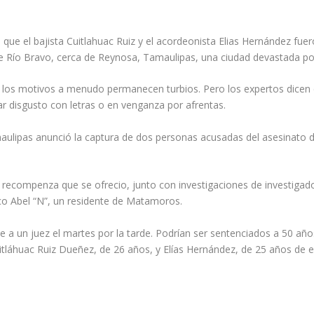
que el bajista Cuitlahuac Ruiz y el acordeonista Elias Hernández fu
 Río Bravo, cerca de Reynosa, Tamaulipas, una ciudad devastada por l
 los motivos a menudo permanecen turbios. Pero los expertos dicen 
r disgusto con letras o en venganza por afrentas.
 Tamaulipas anunció la captura de dos personas acusadas del asesinato
la recompenza que se ofrecio, junto con investigaciones de investigado
co Abel “N”, un residente de Matamoros.
 a un juez el martes por la tarde. Podrían ser sentenciados a 50 año
tláhuac Ruiz Dueñez, de 26 años, y Elías Hernández, de 25 años de 