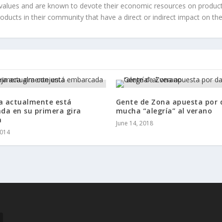
values and are known to devote their economic resources on products t
roducts in their community that have a direct or indirect impact on thei
ja actualmente está
Gente de Zona apuesta por 
da en su primera gira
mucha “alegría” al verano
a
June 14, 2018
2014