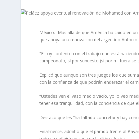
México.- Más allá de que América ha caído en un 
que apoya una renovación del argentino Antonio 
“Estoy contento con el trabajo que está haciend
campeonato, sí por supuesto (si por mi fuera se q
Explicó que aunque son tres juegos los que suman
con la confianza de que podrán enderezar el cam
“Ustedes ven el vaso medio vacío, yo lo veo medi
tener esa tranquilidad, con la conciencia de que 
Destacó que les “ha faltado concretar y hay con
Finalmente, admitió que el partido frente al Bay
todo se definirá en casa en la última fecha.