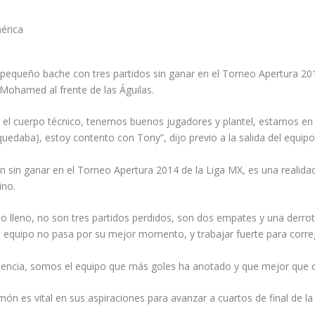
pequeño bache con tres partidos sin ganar en el Torneo Apertura 201
Mohamed al frente de las Águilas.
o el cuerpo técnico, tenemos buenos jugadores y plantel, estamos en
uedaba), estoy contento con Tony”, dijo previo a la salida del equipo
 sin ganar en el Torneo Apertura 2014 de la Liga MX, es una realidad
ino.
o lleno, no son tres partidos perdidos, son dos empates y una derrot
el equipo no pasa por su mejor momento, y trabajar fuerte para correg
ciencia, somos el equipo que más goles ha anotado y que mejor que 
amón es vital en sus aspiraciones para avanzar a cuartos de final de