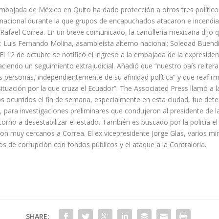
bajada de México en Quito ha dado protección a otros tres político
acional durante la que grupos de encapuchados atacaron e incendiaro
afael Correa. En un breve comunicado, la cancillería mexicana dijo qu
: Luis Fernando Molina, asambleísta alterno nacional; Soledad Buendía
l 12 de octubre se notificó el ingreso a la embajada de la expresiden
aciendo un seguimiento extrajudicial. Añadió que “nuestro país reite
personas, independientemente de su afinidad política” y que reafirm
situación por la que cruza el Ecuador”. The Associated Press llamó a l
os ocurridos el fin de semana, especialmente en esta ciudad, fue det
 para investigaciones preliminares que condujeron al presidente de la c
 torno a desestabilizar el estado. También es buscado por la policía e
n muy cercanos a Correa. El ex vicepresidente Jorge Glas, varios min
s de corrupción con fondos públicos y el ataque a la Contraloría.
SHARE: