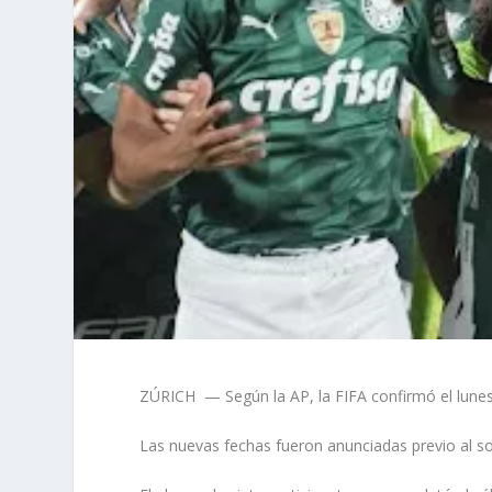
ZÚRICH
— Según la AP, la FIFA confirmó el lune
Las nuevas fechas fueron anunciadas previo al so