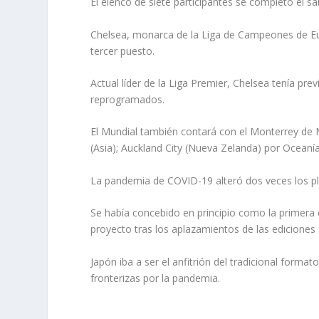
El elenco de siete participantes se completó el 
Chelsea, monarca de la Liga de Campeones de Euro
tercer puesto.
Actual líder de la Liga Premier, Chelsea tenía prev
reprogramados.
El Mundial también contará con el Monterrey de M
(Asia); Auckland City (Nueva Zelanda) por Oceanía; y
La pandemia de COVID-19 alteró dos veces los pl
Se había concebido en principio como la primera e
proyecto tras los aplazamientos de las edicione
Japón iba a ser el anfitrión del tradicional forma
fronterizas por la pandemia.