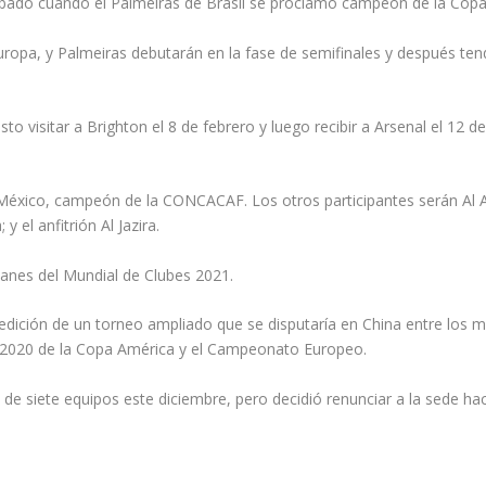
sábado cuando el Palmeiras de Brasil se proclamó campeón de la Copa
pa, y Palmeiras debutarán en la fase de semifinales y después tendrá
isto visitar a Brighton el 8 de febrero y luego recibir a Arsenal el 12
éxico, campeón de la CONCACAF. Los otros participantes serán Al Ahly 
 el anfitrión Al Jazira.
anes del Mundial de Clubes 2021.
dición de un torneo ampliado que se disputaría en China entre los mes
s 2020 de la Copa América y el Campeonato Europeo.
to de siete equipos este diciembre, pero decidió renunciar a la sede h