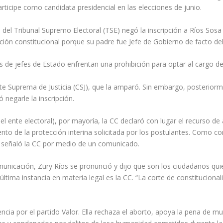
articipe como candidata presidencial en las elecciones de junio.
 del Tribunal Supremo Electoral (TSE) negó la inscripción a Ríos Sos
bición constitucional porque su padre fue Jefe de Gobierno de facto d
s de jefes de Estado enfrentan una prohibición para optar al cargo de
rte Suprema de Justicia (CSJ), que la amparó. Sin embargo, posteriorm
 negarle la inscripción.
 el ente electoral), por mayoría, la CC declaró con lugar el recurso d
to de la protección interina solicitada por los postulantes. Como con
, señaló la CC por medio de un comunicado.
unicación, Zury Ríos se pronunció y dijo que son los ciudadanos qui
ima instancia en materia legal es la CC. “La corte de constitucionalid
ncia por el partido Valor. Ella rechaza el aborto, apoya la pena de mu