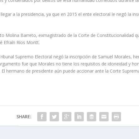
dos y condenados por delitos de lesa humanidad cometidos durante la g
legar a la presidencia, ya que en 2015 el ente electoral le negó la i
o Molina Barreto, exmagistrado de la Corte de Constitucionalidad q
sé Efraín Ríos Montt.
Tribunal Supremo Electoral negó la inscripción de Samuel Morales, 
 El argumento fue que Morales no tiene los requisitos de idoneidad y 
ro. El hermano de presidente aún puede accionar ante la Corte Suprema 
SHARE: