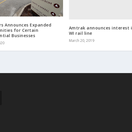
ers Announces Expanded
Amtrak announces interest 
ities for Certain
WI rail line
ntial Businesses
March 20, 2019
020