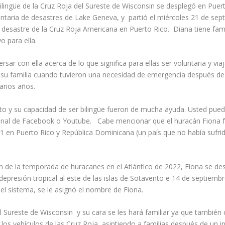
lingüe de la Cruz Roja del Sureste de Wisconsin se desplegó en Puer
luntaria de desastres de Lake Geneva, y
partió el miércoles 21 de se
 desastre de la Cruz Roja Americana en Puerto Rico.
Diana tiene fam
o para ella.
sar con ella acerca de lo que significa para ellas ser voluntaria y vi
su familia cuando tuvieron una necesidad de emergencia después de 
varios años.
o y su capacidad de ser bilingüe fueron de mucha ayuda. Usted puede
anal de Facebook o Youtube.
Cabe mencionar que el huracán Fiona f
1 en Puerto Rico y República Dominicana (un país que no había sufri
 de la temporada de huracanes en el Atlántico de 2022, Fiona se desa
depresión tropical al este de las islas de Sotavento e 14 de septiembr
el sistema, se le asignó el nombre de Fiona.
el Sureste de Wisconsin
y su cara se les hará familiar ya que también 
os vehículos de las Cruz Roja, asintiendo a familias después de un in