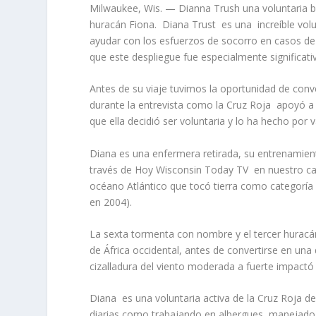
Milwaukee, Wis. — Dianna Trush una voluntaria bi
huracán Fiona.
Diana Trust
es una
increíble vo
ayudar con los esfuerzos de socorro en casos de
que este despliegue fue especialmente significativ
Antes de su viaje tuvimos la oportunidad de conver
durante la entrevista como la Cruz Roja
apoyó a 
que ella decidió ser voluntaria y lo ha hecho por 
Diana es una enfermera retirada, su entrenamient
través de Hoy Wisconsin Today TV
en nuestro c
océano Atlántico que tocó tierra como categoría 
en 2004).
La sexta tormenta con nombre y el tercer huracán
de África occidental, antes de convertirse en una 
cizalladura del viento moderada a fuerte impactó 
Diana
es una voluntaria activa de la Cruz Roja d
diarias como trabajando en albergues, manejado l