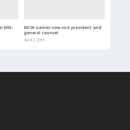
in MN-
MCW names new vice president and
general counsel
April 2, 2015