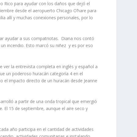
to Rico para ayudar con los daños que dejó el
ptiembre desde el aeropuerto Chicago O’hare para
ilia allí y muchas conexiones personales, por lo
ajar ayudar a sus compatriotas.
Diana nos contó
un incendio. Esto marcó su niñez
y es por eso
 ver la entrevista completa en inglés y español a
ue un poderoso huracán categoría 4 en el
do el impacto directo de un huracán desde Jeanne
rrolló a partir de una onda tropical que emergió
e. El 15 de septiembre, aunque el aire seco y
cada año participa en el cantidad de actividades
cendio, actividades comunitarias e instalando