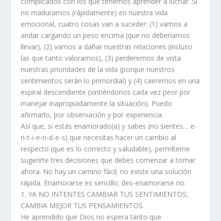
complicados con los que tenemos aprender a luchar. Si
no maduramos (rápidamente) en nuestra vida
emocional, cuatro cosas van a suceder: (1) vamos a
andar cargando un peso encima (que no deberíamos
llevar), (2) vamos a dañar nuestras relaciones (incluso
las que tanto valoramos), (3) perderemos de vista
nuestras prioridades de la vida (porque nuestros
sentimientos serán lo primordial) y (4) caeremos en una
espiral descendiente (sintiéndonos cada vez peor por
manejar inapropiadamente la situación). Puedo
afirmarlo, por observación y por experiencia.
Así que, si estás enamorado(a) y sabes (no sientes… e-
n-t-i-e-n-d-e-s) que necesitas hacer un cambio al
respecto (que es lo correcto y saludable), permíteme
sugerirte tres decisiones que debes comenzar a tomar
ahora. No hay un camino fácil; no existe una solución
rápida. Enamorarse es sencillo; des-enamorarse no.
1. YA NO INTENTES CAMBIAR TUS SENTIMIENTOS;
CAMBIA MEJOR TUS PENSAMIENTOS.
He aprendido que Dios no espera tanto que