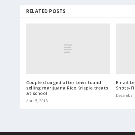
RELATED POSTS
Couple charged after teen found
Email Le
selling marijuana Rice Krispie treats
Shots-Fi
at school
December 
April 5, 2018