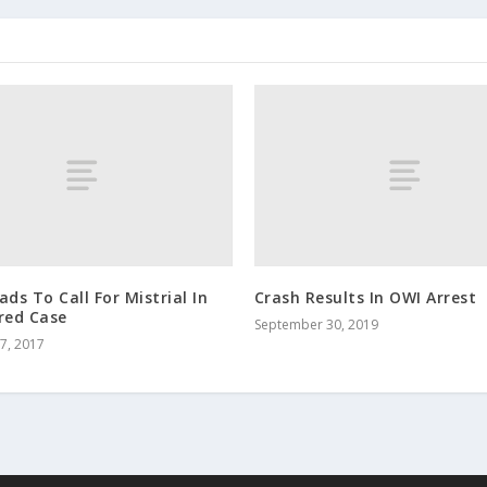
ads To Call For Mistrial In
Crash Results In OWI Arrest
red Case
September 30, 2019
7, 2017