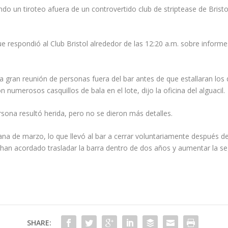
ndo un tiroteo afuera de un controvertido club de striptease de Brist
ue respondió al Club Bristol alrededor de las 12:20 a.m. sobre infor
 gran reunión de personas fuera del bar antes de que estallaran los
n numerosos casquillos de bala en el lote, dijo la oficina del alguacil.
ona resultó herida, pero no se dieron más detalles.
ana de marzo, lo que llevó al bar a cerrar voluntariamente después d
lub han acordado trasladar la barra dentro de dos años y aumentar la 
SHARE: