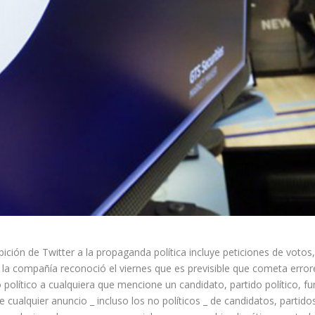
ición de Twitter a la propaganda política incluye peticiones de votos
, la compañía reconoció el viernes que es previsible que cometa error
político a cualquiera que mencione un candidato, partido político, fu
uye cualquier anuncio _ incluso los no políticos _ de candidatos, partid