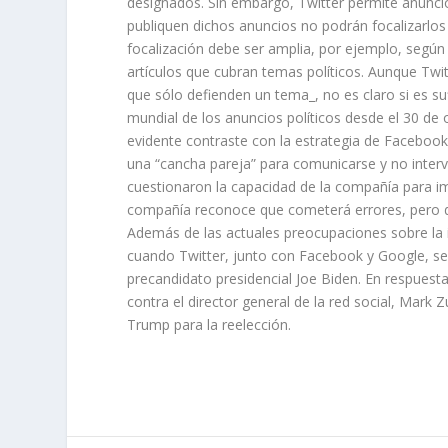
designados. Sin embargo, Twitter permite anunci
publiquen dichos anuncios no podrán focalizarlos al
focalización debe ser amplia, por ejemplo, según
artículos que cubran temas políticos. Aunque Twi
que sólo defienden un tema_, no es claro si es suf
mundial de los anuncios políticos desde el 30 de o
evidente contraste con la estrategia de Facebook 
una “cancha pareja” para comunicarse y no interven
cuestionaron la capacidad de la compañía para imp
compañía reconoce que cometerá errores, pero di
Además de las actuales preocupaciones sobre la in
cuando Twitter, junto con Facebook y Google, se
precandidato presidencial Joe Biden. En respuest
contra el director general de la red social, Mar
Trump para la reelección.