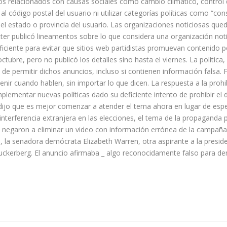
os relacionados con causas sociales como cambio climático, control
 código postal del usuario ni utilizar categorías políticas como “conse
 el estado o provincia del usuario. Las organizaciones noticiosas q
tter publicó lineamentos sobre lo que considera una organización not
iciente para evitar que sitios web partidistas promuevan contenido pol
ctubre, pero no publicó los detalles sino hasta el viernes. La política
de permitir dichos anuncios, incluso si contienen información falsa. F
ir cuando hablen, sin importar lo que dicen. La respuesta a la prohibi
lementar nuevas políticas dado su deficiente intento de prohibir el d
jo que es mejor comenzar a atender el tema ahora en lugar de espera
terferencia extranjera en las elecciones, el tema de la propaganda p
 negaron a eliminar un video con información errónea de la campañ
a, la senadora demócrata Elizabeth Warren, otra aspirante a la presi
k Zuckerberg. El anuncio afirmaba _ algo reconocidamente falso para 