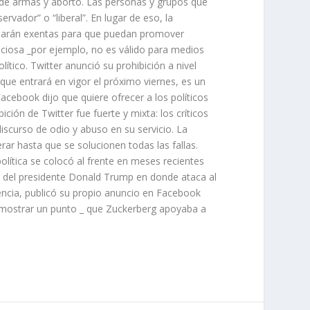
 de armas y aborto. Las personas y grupos que
rvador” o “liberal”. En lugar de eso, la
uedarán exentas para que puedan promover
iciosa _por ejemplo, no es válido para medios
ítico. Twitter anunció su prohibición a nivel
, que entrará en vigor el próximo viernes, es un
acebook dijo que quiere ofrecer a los políticos
ción de Twitter fue fuerte y mixta: los críticos
iscurso de odio y abuso en su servicio. La
r hasta que se solucionen todas las fallas.
olítica se colocó al frente en meses recientes
a del presidente Donald Trump en donde ataca al
dencia, publicó su propio anuncio en Facebook
demostrar un punto _ que Zuckerberg apoyaba a