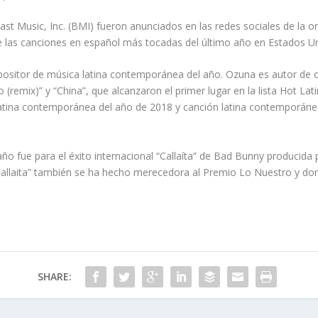
st Music, Inc. (BMI) fueron anunciados en las redes sociales de la 
 las canciones en español más tocadas del último año en Estados U
sitor de música latina contemporánea del año. Ozuna es autor de
go (remix)” y “China”, que alcanzaron el primer lugar en la lista Hot L
tina contemporánea del año de 2018 y canción latina contemporánea d
ño fue para el éxito internacional “Callaíta” de Bad Bunny producida
Callaita” también se ha hecho merecedora al Premio Lo Nuestro y domi
SHARE: