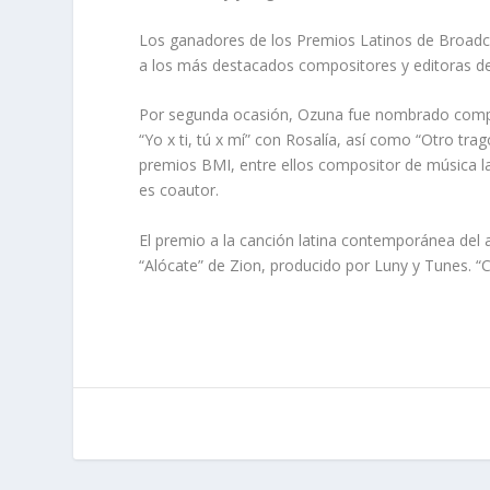
Los ganadores de los Premios Latinos de Broadca
a los más destacados compositores y editoras de
Por segunda ocasión, Ozuna fue nombrado compo
“Yo x ti, tú x mí” con Rosalía, así como “Otro tra
premios BMI, entre ellos compositor de música la
es coautor.
El premio a la canción latina contemporánea del a
“Alócate” de Zion, producido por Luny y Tunes. “