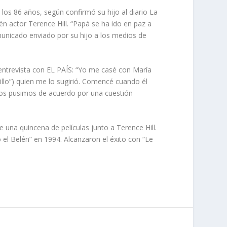
los 86 años, según confirmó su hijo al diario La
én actor Terence Hill. “Papá se ha ido en paz a
omunicado enviado por su hijo a los medios de
a entrevista con EL PAÍS: “Yo me casé con María
llo”) quien me lo sugirió. Comencé cuando él
 nos pusimos de acuerdo por una cuestión
 una quincena de películas junto a Terence Hill.
l Belén” en 1994. Alcanzaron el éxito con “Le