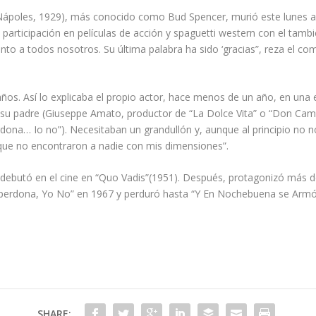
 (Nápoles, 1929), más conocido como Bud Spencer, murió este lunes a 
 participación en películas de acción y spaguetti western con el tambi
junto a todos nosotros. Su última palabra ha sido ‘gracias”, reza el c
7 años. Así lo explicaba el propio actor, hace menos de un año, en un
 su padre (Giuseppe Amato, productor de “La Dolce Vita” o “Don Cami
erdona… Io no”). Necesitaban un grandullón y, aunque al principio no
que no encontraron a nadie con mis dimensiones”.
 debutó en el cine en “Quo Vadis”(1951). Después, protagonizó más de
perdona, Yo No” en 1967 y perduró hasta “Y En Nochebuena se Armó e
SHARE: