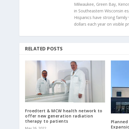
Milwaukee, Green Bay, Kenosh
in Southeastern Wisconsin esp
Hispanics have strong family 
dollars each year on visible p
RELATED POSTS
Froedtert & MCW health network to
offer new generation radiation
therapy to patients
Planned
Expansio
May 26, 2022