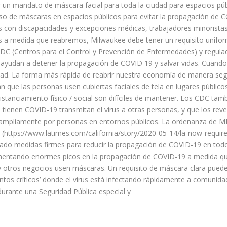
 un mandato de máscara facial para toda la ciudad para espacios pú
uso de máscaras en espacios públicos para evitar la propagación de 
s con discapacidades y excepciones médicas, trabajadores minoristas
os a medida que reabremos, Milwaukee debe tener un requisito unifo
 CDC (Centros para el Control y Prevención de Enfermedades) y regula
ue ayudan a detener la propagación de COVID 19 y salvar vidas. Cuan
d. La forma más rápida de reabrir nuestra economía de manera segu
an que las personas usen cubiertas faciales de tela en lugares públic
tanciamiento físico / social son difíciles de mantener. Los CDC tambi
tienen COVID-19 transmitan el virus a otras personas, y que los reve
ampliamente por personas en entornos públicos. La ordenanza de M
(https://www.latimes.com/california/story/2020-05-14/la-now-require
scado medidas firmes para reducir la propagación de COVID-19 en tod
entando enormes picos en la propagación de COVID-19 a medida que s
 y otros negocios usen máscaras. Un requisito de máscara clara pued
ntos críticos’ donde el virus está infectando rápidamente a comunida
urante una Seguridad Pública especial y