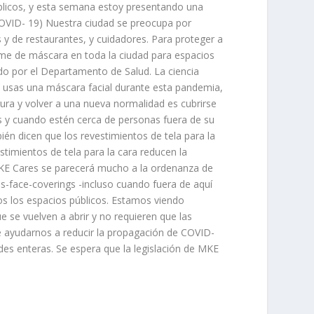
blicos, y esta semana estoy presentando una
COVID- 19) Nuestra ciudad se preocupa por
 y de restaurantes, y cuidadores. Para proteger a
rme de máscara en toda la ciudad para espacios
do por el Departamento de Salud. La ciencia
do usas una máscara facial durante esta pandemia,
ra y volver a una nueva normalidad es cubrirse
os y cuando estén cerca de personas fuera de su
én dicen que los revestimientos de tela para la
stimientos de tela para la cara reducen la
KE Cares se parecerá mucho a la ordenanza de
s-face-coverings -incluso cuando fuera de aquí
os los espacios públicos. Estamos viendo
e vuelven a abrir y no requieren que las
e ayudarnos a reducir la propagación de COVID-
des enteras. Se espera que la legislación de MKE