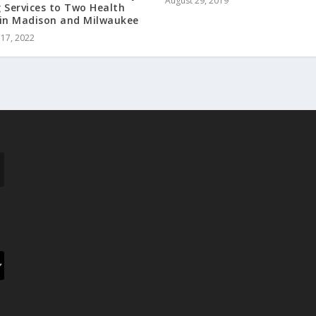
August 29, 2019
 Services to Two Health
 in Madison and Milwaukee
17, 2022