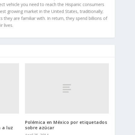
ect vehicle you need to reach the Hispanic consumers
st growing market in the United States, traditionally;
hey are familiar with. In return, they spend billions of
r lives.
Polémica en México por etiquetados
 a luz
sobre azúcar