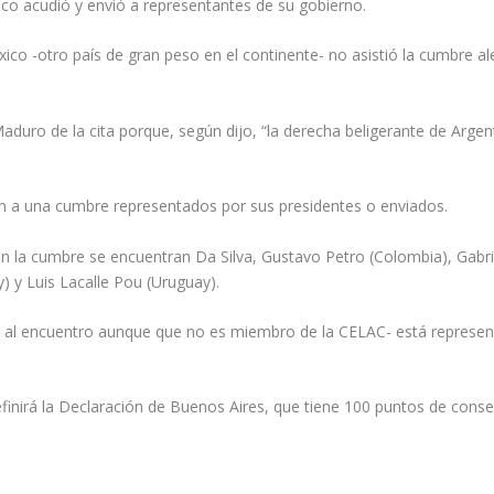
co acudió y envió a representantes de su gobierno.
co -otro país de gran peso en el continente- no asistió la cumbre 
Maduro de la cita porque, según dijo, “la derecha beligerante de Arge
en a una cumbre representados por sus presidentes o enviados.
 la cumbre se encuentran Da Silva, Gustavo Petro (Colombia), Gabriel 
 y Luis Lacalle Pou (Uruguay).
o al encuentro aunque que no es miembro de la CELAC- está representa
finirá la Declaración de Buenos Aires, que tiene 100 puntos de cons