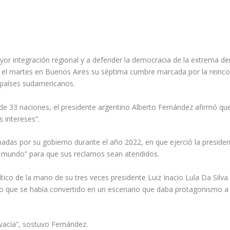
r integración regional y a defender la democracia de la extrema d
l martes en Buenos Aires su séptima cumbre marcada por la reincorpo
s países sudamericanos.
 de 33 naciones, el presidente argentino Alberto Fernández afirmó que
 intereses”.
omadas por su gobierno durante el año 2022, en que ejerció la presid
el mundo” para que sus reclamos sean atendidos.
ítico de la mano de su tres veces presidente Luiz Inacio Lula Da Silva
o que se había convertido en un escenario que daba protagonismo a lo
acía”, sostuvo Fernández.