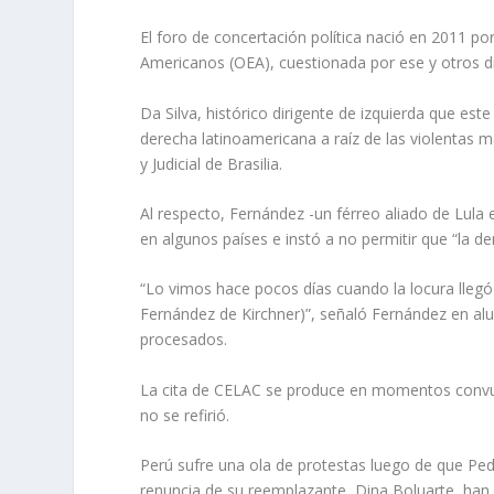
El foro de concertación política nació en 2011 po
Americanos (OEA), cuestionada por ese y otros di
Da Silva, histórico dirigente de izquierda que est
derecha latinoamericana a raíz de las violentas 
y Judicial de Brasilia.
Al respecto, Fernández -un férreo aliado de Lula 
en algunos países e instó a no permitir que “la der
“Lo vimos hace pocos días cuando la locura llegó 
Fernández de Kirchner)”, señaló Fernández en alus
procesados.
La cita de CELAC se produce en momentos convulso
no se refirió.
Perú sufre una ola de protestas luego de que Pedr
renuncia de su reemplazante, Dina Boluarte, ha