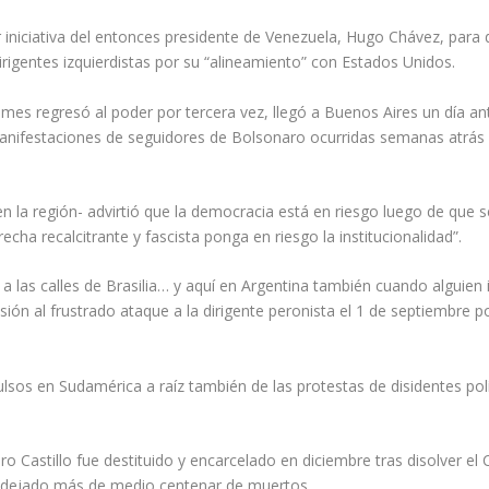
r iniciativa del entonces presidente de Venezuela, Hugo Chávez, para 
rigentes izquierdistas por su “alineamiento” con Estados Unidos.
e mes regresó al poder por tercera vez, llegó a Buenos Aires un día ant
manifestaciones de seguidores de Bolsonaro ocurridas semanas atrás e
en la región- advirtió que la democracia está en riesgo luego de que s
echa recalcitrante y fascista ponga en riesgo la institucionalidad”.
a las calles de Brasilia… y aquí en Argentina también cuando alguien 
ión al frustrado ataque a la dirigente peronista el 1 de septiembre p
s en Sudamérica a raíz también de las protestas de disidentes polít
o Castillo fue destituido y encarcelado en diciembre tras disolver el 
n dejado más de medio centenar de muertos.