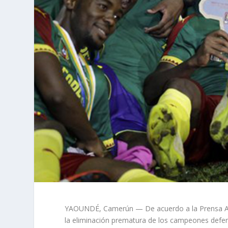
YAOUNDÉ, Camerún — De acuerdo a la Prensa Asoci
la eliminación prematura de los campeones defen