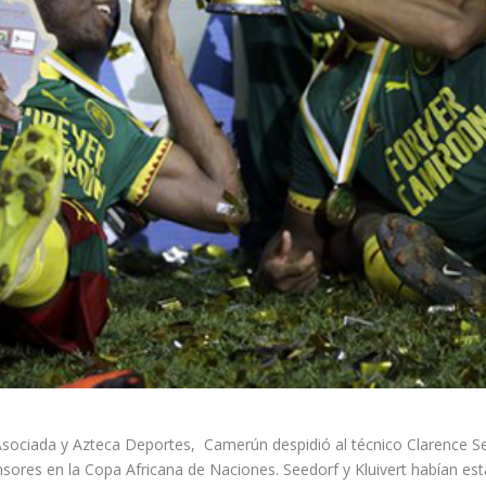
ada y Azteca Deportes, Camerún despidió al técnico Clarence Seedo
sores en la Copa Africana de Naciones. Seedorf y Kluivert habían e