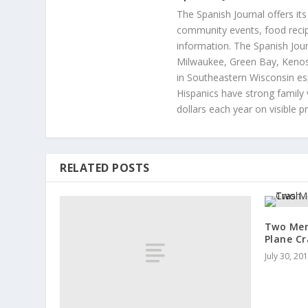
The Spanish Journal offers its
community events, food recip
information. The Spanish Jour
Milwaukee, Green Bay, Kenosh
in Southeastern Wisconsin esp
Hispanics have strong family 
dollars each year on visible p
RELATED POSTS
Two Men
Plane C
July 30, 20