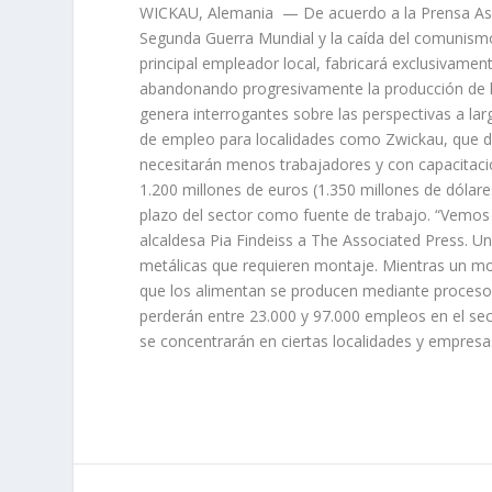
WICKAU, Alemania — De acuerdo a la Prensa Asoc
Segunda Guerra Mundial y la caída del comunismo
principal empleador local, fabricará exclusivame
abandonando progresivamente la producción de l
genera interrogantes sobre las perspectivas a la
de empleo para localidades como Zwickau, que di
necesitarán menos trabajadores y con capacitació
1.200 millones de euros (1.350 millones de dólar
plazo del sector como fuente de trabajo. “Vemos
alcaldesa Pia Findeiss a The Associated Press. Un
metálicas que requieren montaje. Mientras un moto
que los alimentan se producen mediante procesos q
perderán entre 23.000 y 97.000 empleos en el sec
se concentrarán en ciertas localidades y empres