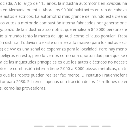
iada, A lo largo de 115 años, la industria automotriz en Zwickau 
 en Alemania oriental. Ahora los 90.000 habitantes entran de cabez
nte autos eléctricos. La automotriz más grande del mundo está creand
os autos a motor de combustión interna fabricados por generaciones
rgo plazo de la industria automotriz, que emplea a 840.000 personas
o al mundo tanto la marca de lujo Audi como el “auto popular” Trab
n distinta. Todavía no existe un mercado masivo para los autos exclu
es) de VW es una señal de esperanza para la localidad. Pero hay meno
 peligros en esto, pero lo vemos como una oportunidad para que se d
a de las inquietudes principales es que los autos eléctricos no nece
r de combustión interna tiene 2.000 a 3.000 piezas metálicas, un tre
ue los robots pueden realizar fácilmente. El Instituto Frauenhofer de
tor para 2030. Si bien es apenas una fracción de los 44 millones de
as, como las proveedoras.