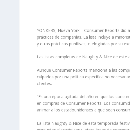
YONKERS, Nueva York – Consumer Reports dio a co
prácticas de compañías. La lista incluye a minor
y otras prácticas punitivas, o elogiadas por su exce
Las listas completas de Naughty & Nice de este
Aunque Consumer Reports menciona a las compañía
culparlos por una política específica no necesar
clientes.
“Es una época agitada del año en que los consum
en compras de Consumer Reports. Los consumidor
animar a los estadounidenses a que sean consum
La lista Naughty & Nice de esta temporada fest
productos electrónicos y otras áreas de concent