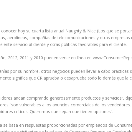
nocer hoy su cuarta lista anual Naughty & Nice (Los que se portaron
istas, aerolíneas, compañías de telecomunicaciones y otras empresas 
lente servicio al cliente y otras políticas favorables para el cliente.
 año, 2012, 2011 y 2010 pueden verse en línea en www.ConsumerRepo
s por su nombre, otros negocios pueden llevar a cabo prácticas si
iamente significa que CR aprueba o desaprueba todo lo demás que la 
idores andan comprando generosamente productos y servicios”, dijo T
es “son vulnerables a los anuncios comerciales de los vendedores. 
idores críticos. Queremos que sepan que tienen opciones”.
iva se basa en respuestas proporcionadas por empleados de Consume
ración y de visitantes de la página de Consumer Reports en Facebook