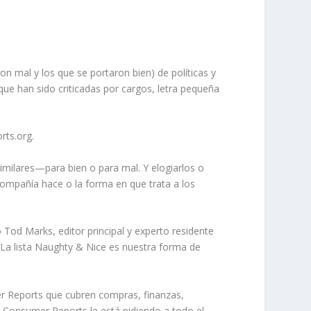
 mal y los que se portaron bien) de políticas y
que han sido criticadas por cargos, letra pequeña
rts.org.
milares—para bien o para mal. Y elogiarlos o
compañía hace o la forma en que trata a los
od Marks, editor principal y experto residente
La lista Naughty & Nice es nuestra forma de
r Reports que cubren compras, finanzas,
. Consumer Reports le está pidiendo a todo el