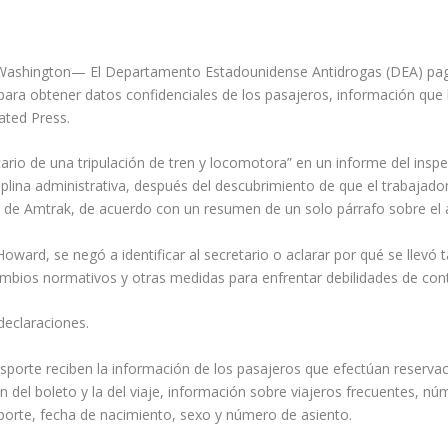
Washington— El Departamento Estadounidense Antidrogas (DEA) pagó 
 para obtener datos confidenciales de los pasajeros, información que
ated Press.
ario de una tripulación de tren y locomotora” en un informe del inspe
sciplina administrativa, después del descubrimiento de que el trabajad
n de Amtrak, de acuerdo con un resumen de un solo párrafo sobre el 
oward, se negó a identificar al secretario o aclarar por qué se llevó 
ios normativos y otras medidas para enfrentar debilidades de contr
declaraciones.
ansporte reciben la información de los pasajeros que efectúan reserva
del boleto y la del viaje, información sobre viajeros frecuentes, nú
porte, fecha de nacimiento, sexo y número de asiento.