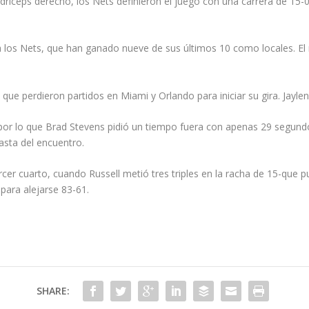
driceps derecho, los Nets definieron el juego con una carrera de 15-0 
ara los Nets, que han ganado nueve de sus últimos 10 como locales. 
que perdieron partidos en Miami y Orlando para iniciar su gira. Jayl
 por lo que Brad Stevens pidió un tiempo fuera con apenas 29 segund
nasta del encuentro.
rcer cuarto, cuando Russell metió tres triples en la racha de 15-que p
para alejarse 83-61.
SHARE: