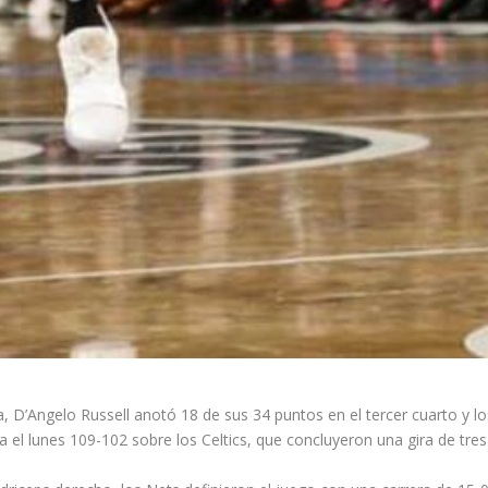
’Angelo Russell anotó 18 de sus 34 puntos en el tercer cuarto y los
 el lunes 109-102 sobre los Celtics, que concluyeron una gira de tres 