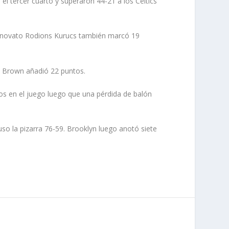
el tercer cuarto y superaron 44-21 a los Celtics
El novato Rodions Kurucs también marcó 19
en Brown añadió 22 puntos.
os en el juego luego que una pérdida de balón
uso la pizarra 76-59. Brooklyn luego anotó siete