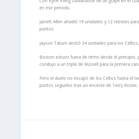
Con Kyrie Irving cuidándose de un golpe en el cuá
en ese periodo.
Jarrett Allen añadió 19 unidades y 12 rebotes p
puntos.
Jayson Tatum anotó 34 unidades para los Celtics, 
Boston estuvo fuera de ritmo desde el principio,
condujo a un triple de Russell para la primera ca
Pero el duelo no escapó de los Celtics hasta el te
puntos seguidos tras un enceste de Terry Rozier, 