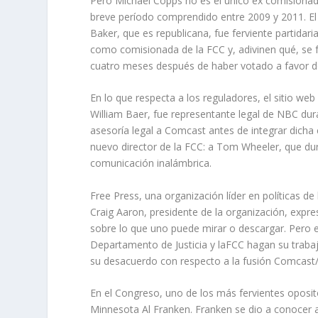
Pero Michael Copps no es el único ex comisionad
breve período comprendido entre 2009 y 2011. El 
Baker, que es republicana, fue ferviente partida
como comisionada de la FCC y, adivinen qué, se 
cuatro meses después de haber votado a favor de
En lo que respecta a los reguladores, el sitio we
William Baer, fue representante legal de NBC du
asesoría legal a Comcast antes de integrar dicha
nuevo director de la FCC: a Tom Wheeler, que dura
comunicación inalámbrica.
Free Press, una organización líder en políticas 
Craig Aaron, presidente de la organización, exp
sobre lo que uno puede mirar o descargar. Pero 
Departamento de Justicia y laFCC hagan su trabaj
su desacuerdo con respecto a la fusión Comcast
En el Congreso, uno de los más fervientes oposit
Minnesota Al Franken. Franken se dio a conocer 