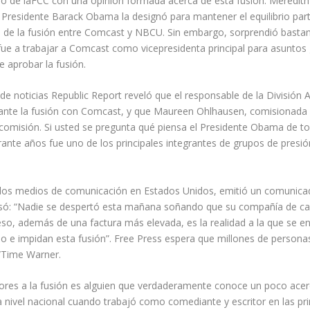
o de laFCC con una opinión formada acerca de esta fusión. Meredith
Presidente Barack Obama la designó para mantener el equilibrio parti
ria de la fusión entre Comcast y NBCU. Sin embargo, sorprendió bast
fue a trabajar a Comcast como vicepresidenta principal para asuntos
 aprobar la fusión.
b de noticias Republic Report reveló que el responsable de la División
rante la fusión con Comcast, y que Maureen Ohlhausen, comisionada 
 comisión. Si usted se pregunta qué piensa el Presidente Obama de t
nte años fue uno de los principales integrantes de grupos de presión
de los medios de comunicación en Estados Unidos, emitió un comunicad
resó: “Nadie se despertó esta mañana soñando que su compañía de ca
eso, además de una factura más elevada, es la realidad a la que se 
o e impidan esta fusión”. Free Press espera que millones de persona
/Time Warner.
ores a la fusión es alguien que verdaderamente conoce un poco acerca 
a nivel nacional cuando trabajó como comediante y escritor en las 