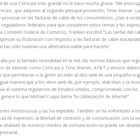
idad de una Comcast más grande no le hace mucha gracia. “Me preocup
Comcast, que adquiere al segundo principal proveedor, Time Warner. La
provocar en las facturas de cable de los consumidores. ¿Van a recibi
 reguladores federales para que consideren estos temas y les expres
a la Comisión Federal de Comercio, Franken escribió “Las tarifas del 
expresan su frustración con respecto a las facturas de cable inacept
tan sólo tuvieran una alternativa viable para hacerlo”.
alla por la llamada neutralidad en la red, las normas básicas que reg
icios de Internet como Comcast y Time Warner, AT&T y Verizon deberí
as que permitieran a la gente acceder al sitio web de una pequeña o
ual manera que a los sitios web de, por ejemplo, Wal-Mart o la Asocia
 que el sistema regulatorio de Estados Unidos, comprometido con los
y genere lo que Michael Copps llama “la cableización de Internet”.
siones monstruosas y las ha impedido. También se ha enfrentado a lo
rtad de expresión, la libertad de conexión y de comunicación son la s
 y la vitalidad de nuestros medios de comunicación no puede ser aba
resarial.