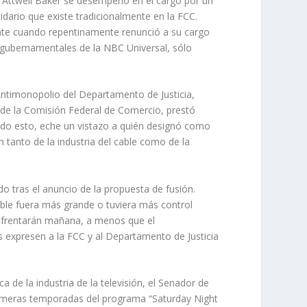
 Attwell Baker se desempeñó en el cargo por un
dario que existe tradicionalmente en la FCC.
ante cuando repentinamente renunció a su cargo
 gubernamentales de la NBC Universal, sólo
 Antimonopolio del Departamento de Justicia,
de la Comisión Federal de Comercio, prestó
odo esto, eche un vistazo a quién designó como
 tanto de la industria del cable como de la
o tras el anuncio de la propuesta de fusión.
ble fuera más grande o tuviera más control
enfrentarán mañana, a menos que el
s expresen a la FCC y al Departamento de Justicia
de la industria de la televisión, el Senador de
primeras temporadas del programa “Saturday Night