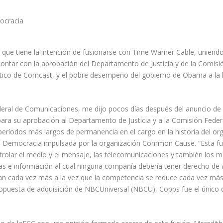
que tiene la intención de fusionarse con Time Warner Cable, uniendo
ontar con la aprobación del Departamento de Justicia y de la Comis
político de Comcast, y el pobre desempeño del gobierno de Obama a la
eral de Comunicaciones, me dijo pocos días después del anuncio de l
para su aprobación al Departamento de Justicia y a la Comisión Fed
ríodos más largos de permanencia en el cargo en la historia del organ
Democracia impulsada por la organización Common Cause. “Esta fusi
ntrolar el medio y el mensaje, las telecomunicaciones y también los m
cias e información al cual ninguna compañía debería tener derecho de
tan cada vez más a la vez que la competencia se reduce cada vez má
opuesta de adquisición de NBCUniversal (NBCU), Copps fue el único 